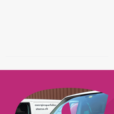
Wie wasche ich bedruckte Textilien
richtig, damit der Druck hält?
Beeinträchtigt der Druck den
Tragekomfort der Textilien?