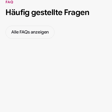
FAQ
Häufig gestellte Fragen
Alle FAQs anzeigen
Welches Textildruckverfahren ist das
Beste?
Welche Dateiformate werden für den
Druck benötigt?
Gibt es eine Mindestbestellmenge für
den Textildruck bei Stüsa?