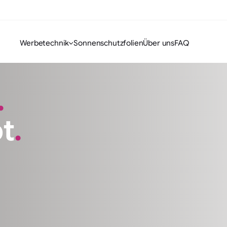
Werbetechnik
Sonnenschutzfolien
Über uns
FAQ
Fahrzeugbeschriftung
Sichtsch
Beschriftungen für Fahrzeuge
Folien für
.
Textildruck & Workwear
Digitald
Arbeitskleidung und Teamwear
Druck & Fo
bt
.