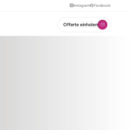
Instagram
Facebook
Offerte einholen
utzfolien
Firmenbeschriftung
 mehr Privatsphäre
Beschriftung für Ihre Marke
ruck & Folienschnitt
lien für Werbung