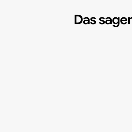
Das sage
arag Immobilien-Service AG, Lu
"Absolute TOP-Arbeit und das von
GRANDIOS und ganz vielen lieb
Jederzeit wieder..."
Marcel Wider, Leiter Hauswart- und Unterhaltsdi