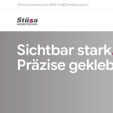
Industriestrasse 55, 6034 Inwil
info@stuesa.ch
Sichtbar stark
Präzise gekle