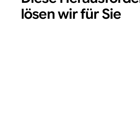
lösen wir für Sie
Unzureichende Markenpräsenz nach Aussen
Blendung und zu viel Sonne im Innenraum bei F
Fehlende Privatsphäre in Büros, Praxen oder 
Corporate Design nicht klar erkennbar auf Fah
Textilien ohne professionellen Druck oder Logo