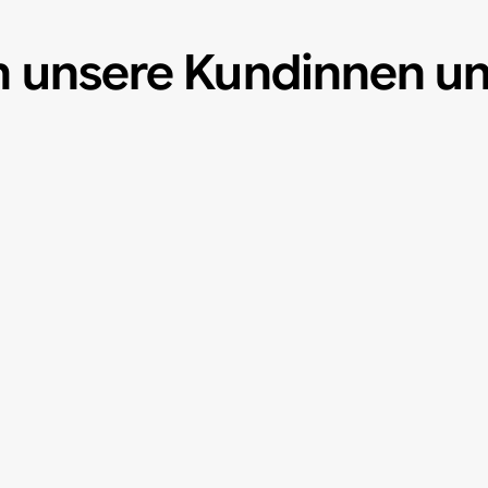
n unsere Kundinnen u
Flottenbeschriftung
zern
 A - Z,
en Dank!
enst - arag Immobilien-